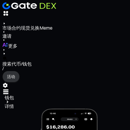
市场
合约
现货
兑换
Meme
邀请
更多
搜索代币/钱包
/
活动
钱包
详情