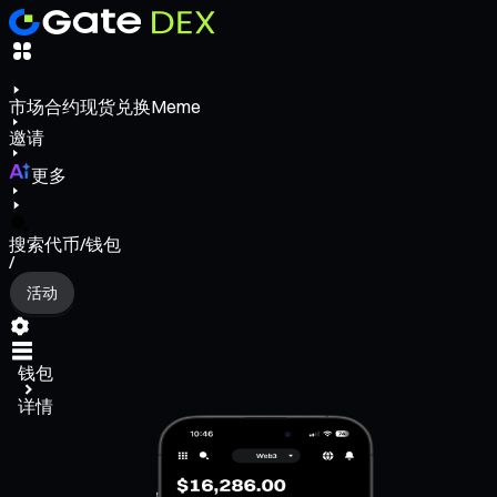
市场
合约
现货
兑换
Meme
邀请
更多
搜索代币/钱包
/
活动
钱包
详情