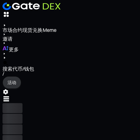
市场
合约
现货
兑换
Meme
邀请
更多
搜索代币/钱包
/
活动