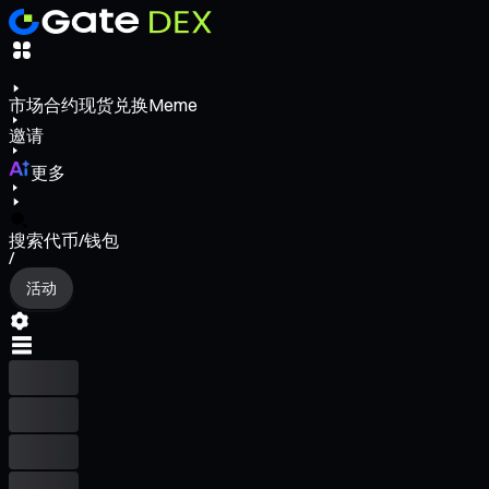
市场
合约
现货
兑换
Meme
邀请
更多
搜索代币/钱包
/
活动