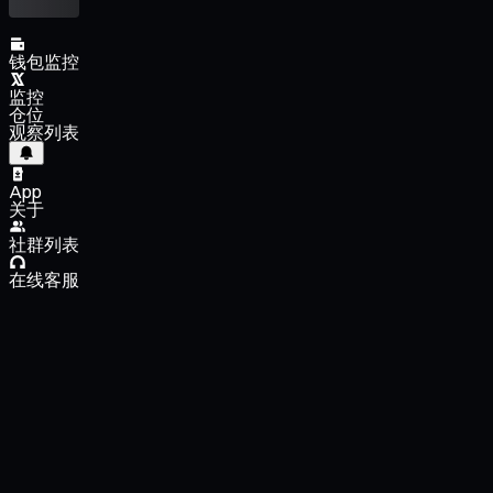
钱包监控
监控
仓位
观察列表
App
关于
社群列表
在线客服