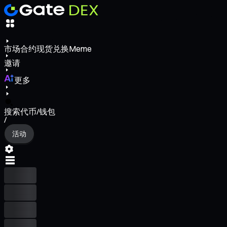
市场
合约
现货
兑换
Meme
邀请
更多
搜索代币/钱包
/
活动