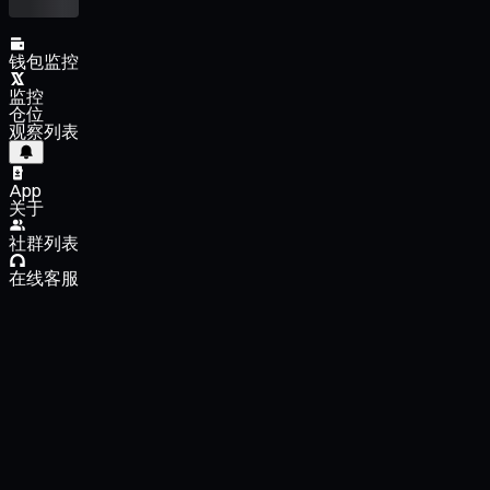
钱包监控
监控
仓位
观察列表
App
关于
社群列表
在线客服