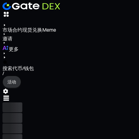
市场
合约
现货
兑换
Meme
邀请
更多
搜索代币/钱包
/
活动