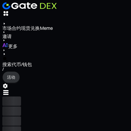
市场
合约
现货
兑换
Meme
邀请
更多
搜索代币/钱包
/
活动