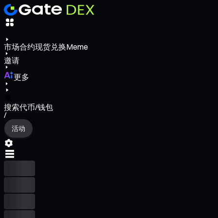
市场
合约
现货
兑换
Meme
邀请
更多
搜索代币/钱包
/
活动