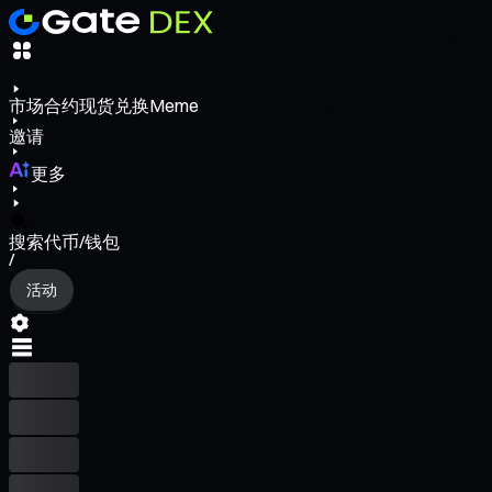
市场
合约
现货
兑换
Meme
邀请
更多
搜索代币/钱包
/
活动