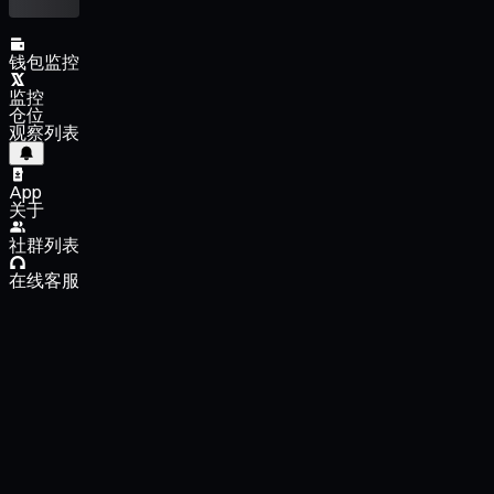
钱包监控
监控
仓位
观察列表
App
关于
社群列表
在线客服