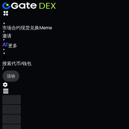
市场
合约
现货
兑换
Meme
邀请
更多
搜索代币/钱包
/
活动