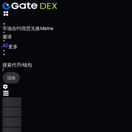
市场
合约
现货
兑换
Meme
邀请
更多
搜索代币/钱包
/
活动