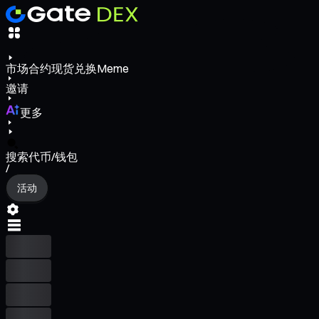
市场
合约
现货
兑换
Meme
邀请
更多
搜索代币/钱包
/
活动