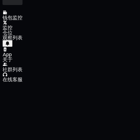
钱包监控
监控
仓位
观察列表
App
关于
社群列表
在线客服