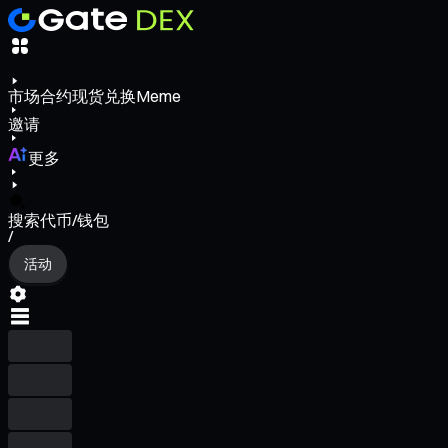
市场
合约
现货
兑换
Meme
邀请
更多
搜索代币/钱包
/
活动