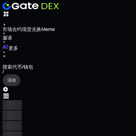
市场
合约
现货
兑换
Meme
邀请
更多
搜索代币/钱包
/
活动