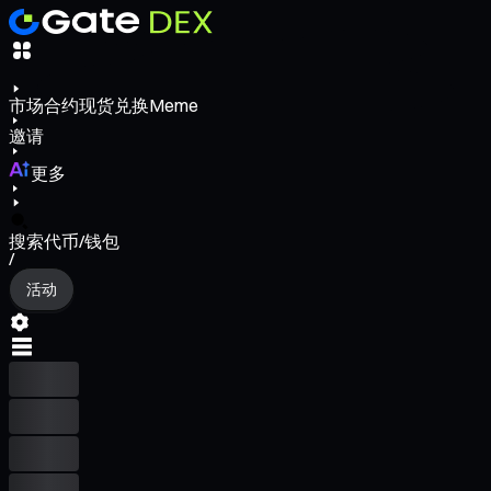
市场
合约
现货
兑换
Meme
邀请
更多
搜索代币/钱包
/
活动