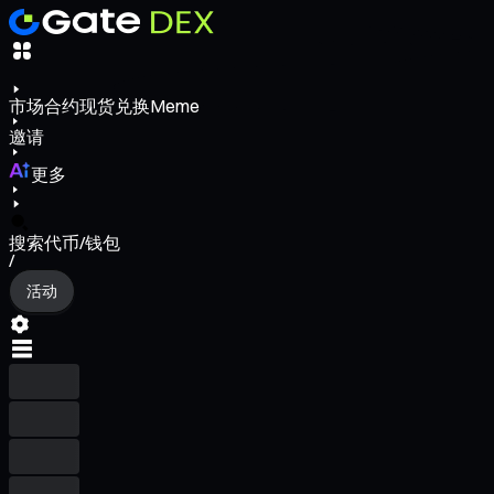
市场
合约
现货
兑换
Meme
邀请
更多
搜索代币/钱包
/
活动