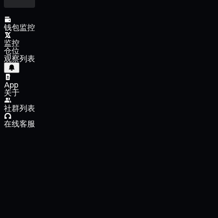
钱包监控
监控
仓位
观察列表
App
关于
社群列表
在线客服