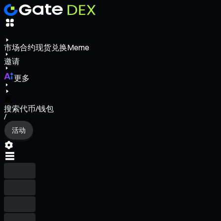
市场
合约
现货
兑换
Meme
邀请
更多
搜索代币/钱包
/
活动