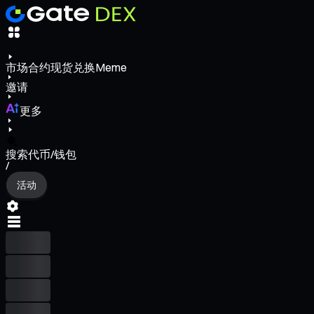
市场
合约
现货
兑换
Meme
邀请
更多
搜索代币/钱包
/
活动