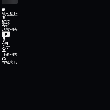
钱包监控
监控
仓位
观察列表
App
关于
社群列表
在线客服