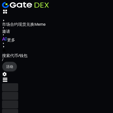
市场
合约
现货
兑换
Meme
邀请
更多
搜索代币/钱包
/
活动