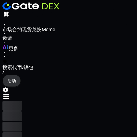
市场
合约
现货
兑换
Meme
邀请
更多
搜索代币/钱包
/
活动