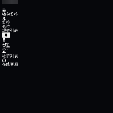
钱包监控
监控
仓位
观察列表
App
关于
社群列表
在线客服