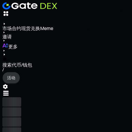
市场
合约
现货
兑换
Meme
邀请
更多
搜索代币/钱包
/
活动