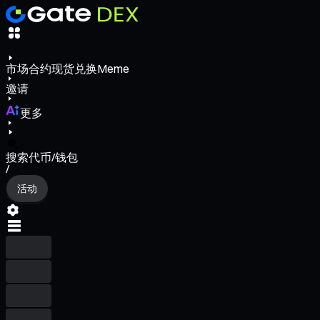
市场
合约
现货
兑换
Meme
邀请
更多
搜索代币/钱包
/
活动