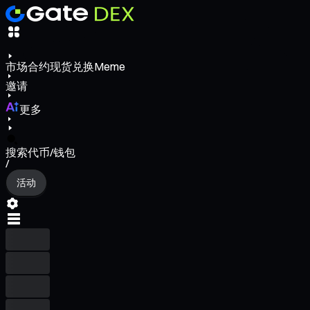
市场
合约
现货
兑换
Meme
邀请
更多
搜索代币/钱包
/
活动