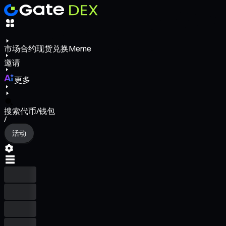
市场
合约
现货
兑换
Meme
邀请
更多
搜索代币/钱包
/
活动