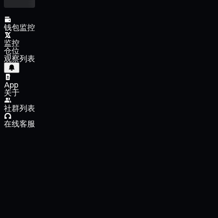
钱包监控
监控
仓位
观察列表
App
关于
社群列表
在线客服