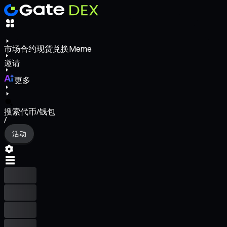
市场
合约
现货
兑换
Meme
邀请
更多
搜索代币/钱包
/
活动