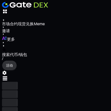
市场
合约
现货
兑换
Meme
邀请
更多
搜索代币/钱包
/
活动