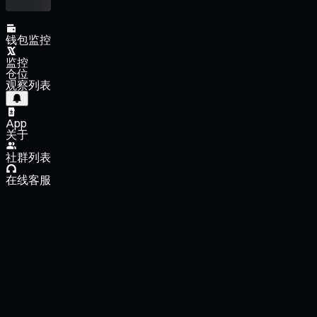
钱包监控
监控
仓位
观察列表
App
关于
社群列表
在线客服