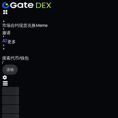
市场
合约
现货
兑换
Meme
邀请
更多
搜索代币/钱包
/
活动