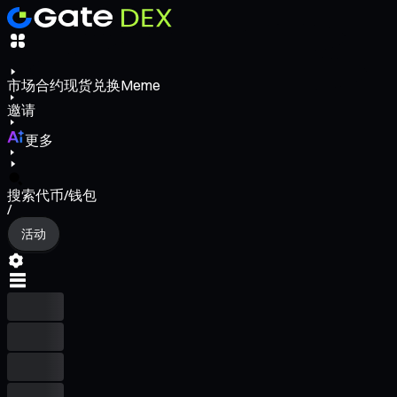
市场
合约
现货
兑换
Meme
邀请
更多
搜索代币/钱包
/
活动