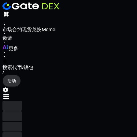
市场
合约
现货
兑换
Meme
邀请
更多
搜索代币/钱包
/
活动