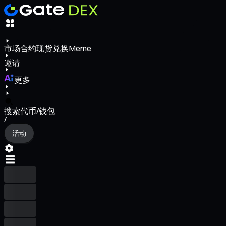
市场
合约
现货
兑换
Meme
邀请
更多
搜索代币/钱包
/
活动