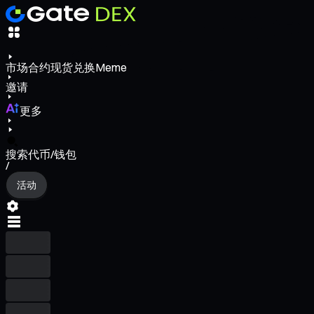
市场
合约
现货
兑换
Meme
邀请
更多
搜索代币/钱包
/
活动