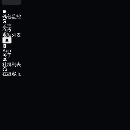
钱包监控
监控
仓位
观察列表
App
关于
社群列表
在线客服