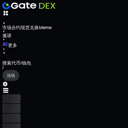
市场
合约
现货
兑换
Meme
邀请
更多
搜索代币/钱包
/
活动