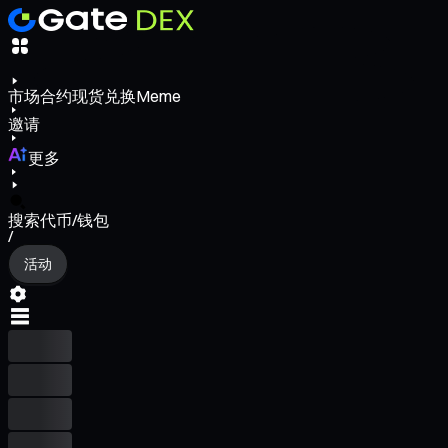
市场
合约
现货
兑换
Meme
邀请
更多
搜索代币/钱包
/
活动