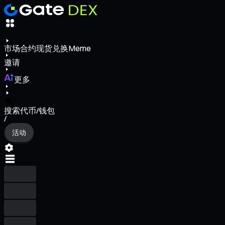
市场
合约
现货
兑换
Meme
邀请
更多
搜索代币/钱包
/
活动