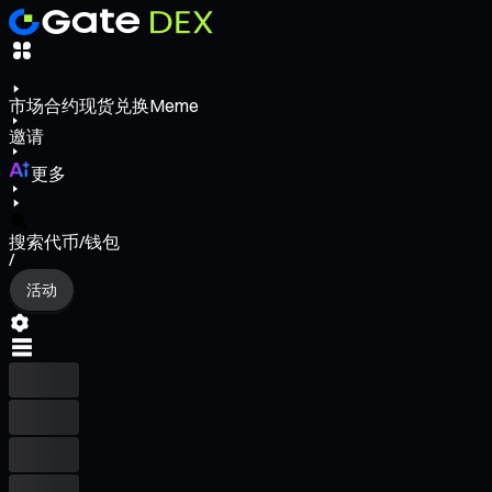
市场
合约
现货
兑换
Meme
邀请
更多
搜索代币/钱包
/
活动