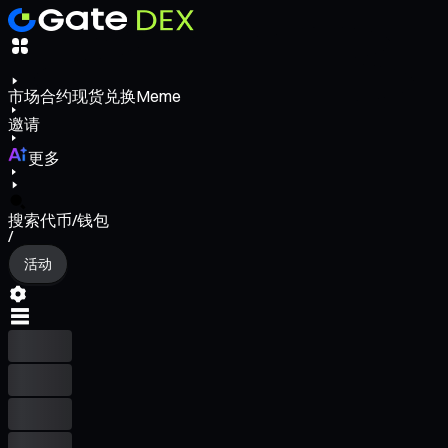
市场
合约
现货
兑换
Meme
邀请
更多
搜索代币/钱包
/
活动