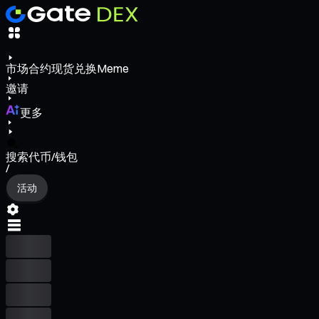
市场
合约
现货
兑换
Meme
邀请
更多
搜索代币/钱包
/
活动