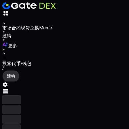
市场
合约
现货
兑换
Meme
邀请
更多
搜索代币/钱包
/
活动