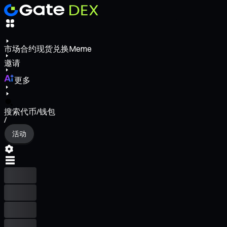
市场
合约
现货
兑换
Meme
邀请
更多
搜索代币/钱包
/
活动