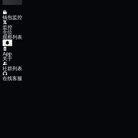
钱包监控
监控
仓位
观察列表
App
关于
社群列表
在线客服