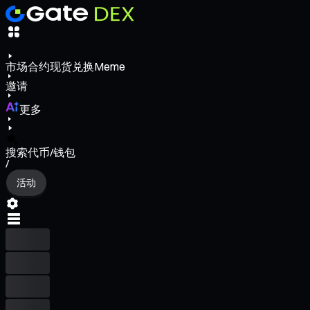
市场
合约
现货
兑换
Meme
邀请
更多
搜索代币/钱包
/
活动