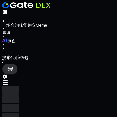
市场
合约
现货
兑换
Meme
邀请
更多
搜索代币/钱包
/
活动