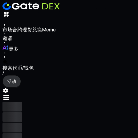
市场
合约
现货
兑换
Meme
邀请
更多
搜索代币/钱包
/
活动