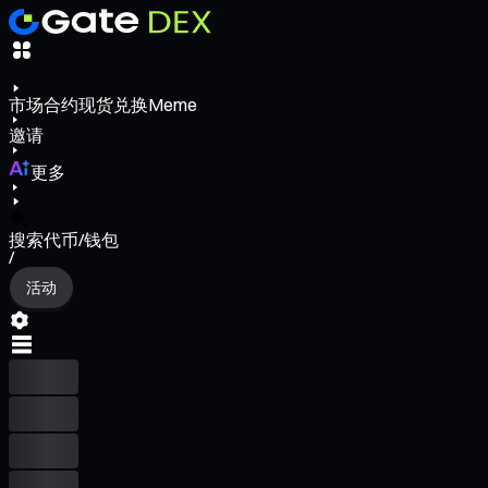
市场
合约
现货
兑换
Meme
邀请
更多
搜索代币/钱包
/
活动