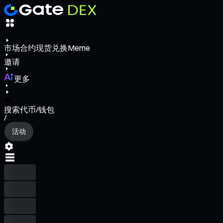
市场
合约
现货
兑换
Meme
邀请
更多
搜索代币/钱包
/
活动