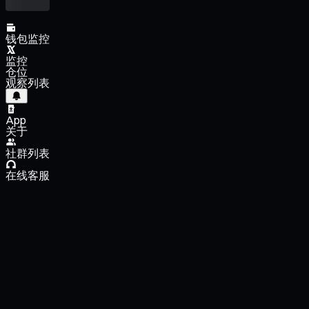
钱包监控
监控
仓位
观察列表
App
关于
社群列表
在线客服