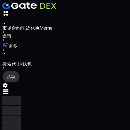
市场
合约
现货
兑换
Meme
邀请
更多
搜索代币/钱包
/
活动