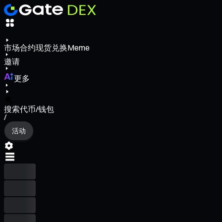
市场
合约
现货
兑换
Meme
邀请
更多
搜索代币/钱包
/
活动