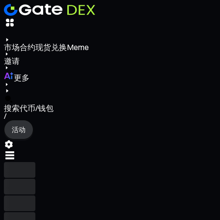
市场
合约
现货
兑换
Meme
邀请
更多
搜索代币/钱包
/
活动