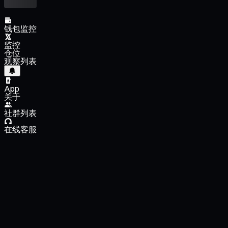
钱包监控
监控
仓位
观察列表
App
关于
社群列表
在线客服