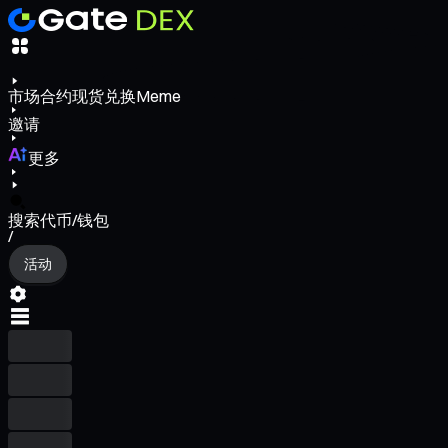
市场
合约
现货
兑换
Meme
邀请
更多
搜索代币/钱包
/
活动