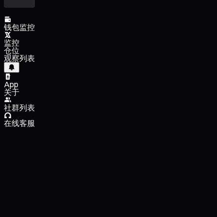
钱包监控
监控
仓位
观察列表
App
关于
社群列表
在线客服