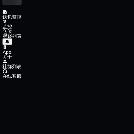
钱包监控
监控
仓位
观察列表
App
关于
社群列表
在线客服