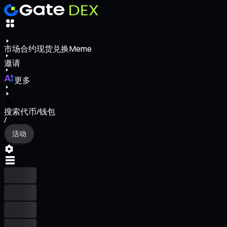
市场
合约
现货
兑换
Meme
邀请
更多
搜索代币/钱包
/
活动